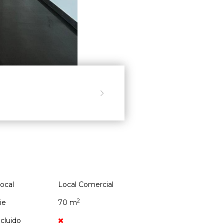

local
Local Comercial
2
ie
70 m
ncluido