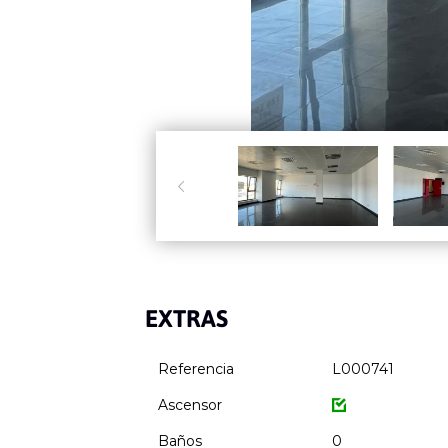

EXTRAS
Referencia
L000741
Ascensor
Baños
0