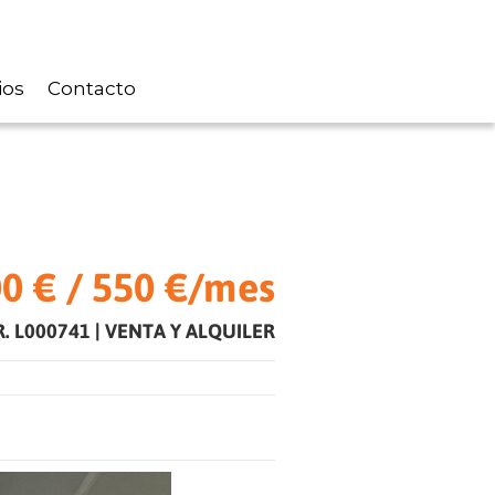
ios
Contacto
0 € / 550 €/mes
R. L000741
|
VENTA Y ALQUILER