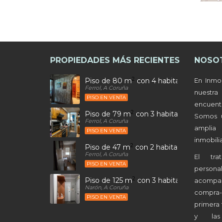
PROPIEDADES MÁS RECIENTES
NOSO
2
Piso de 80 m
con 4 habitaciones y 2 b
En Inmo
Ferrol, A Coruña
nuestr
PISO EN VENTA
encuen
2
Piso de 79 m
con 3 habitaciones y 1 ba
Somos 
Ferrol, A Coruña
amplia
PISO EN VENTA
inmobilia
2
Piso de 47 m
con 2 habitaciones y 1 ba
Ferrol, A Coruña
El tra
PISO EN VENTA
person
2
Piso de 125 m
con 3 habitaciones y 1 b
acompa
Narón, A Coruña
compra
PISO EN VENTA
primera 
y las 