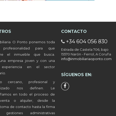
LEAFLET
| ©
OPENSTREETMAP
CONTRIBUTORS
TROS
CONTACTO
+34 604 056 830
años en Caranza.
biliaria O Ponto ponemos toda
a profesionalidad para que
Estrada de Castela 706, bajo
15570 Narón - Ferrol, A Coruña
tre el inmueble que busca.
info@inmobiliariaoponto.com
ños en Ultramar.
una empresa joven y con una
 experiencia en el sector
rio.
SÍGUENOS EN:
ños en Santa Marina.
to cercano, profesional y
alizado nos definen. Le
años en Alto del Castaño.
ñamos en todo el proceso de
-venta o alquiler, desde la
toma de contacto hasta la firma
gestiones administrativas