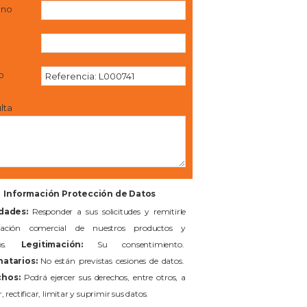
ono
l
o
lta
Información Protección de Datos
idades:
Responder a sus solicitudes y remitirle
mación comercial de nuestros productos y
cios.
Legitimación:
Su consentimiento.
natarios:
No están previstas cesiones de datos.
hos:
Podrá ejercer sus derechos, entre otros, a
, rectificar, limitar y suprimir sus datos.