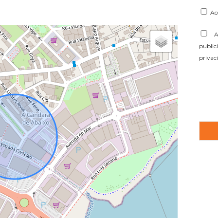
Ac
Ac
public
privac