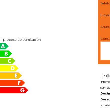
Teléf
E-mai
Asunt
Consu
en proceso de tramitación.
Final
infor
servi
Desti
Derec
acceder