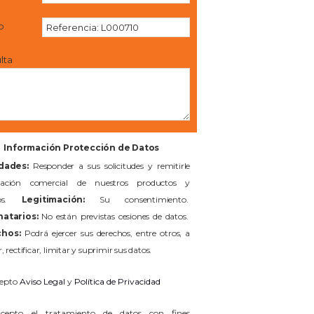
o
lta
Información Protección de Datos
idades:
Responder a sus solicitudes y remitirle
mación comercial de nuestros productos y
cios.
Legitimación:
Su consentimiento.
natarios:
No están previstas cesiones de datos.
hos:
Podrá ejercer sus derechos, entre otros, a
, rectificar, limitar y suprimir sus datos.
epto
Aviso Legal
y
Política de Privacidad
epto el tratamiento de datos con fines