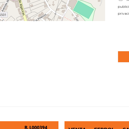
public
privac
LEAFLET
| ©
OPENSTREETMAP
CONTRIBUTORS
R. L000394