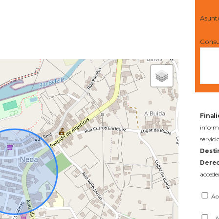
Asunt
Consu
Final
infor
servi
Desti
Derec
acceder
Ac
Ac