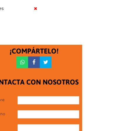
es
¡COMPÁRTELO!
NTACTA CON NOSOTROS
re
ono
l