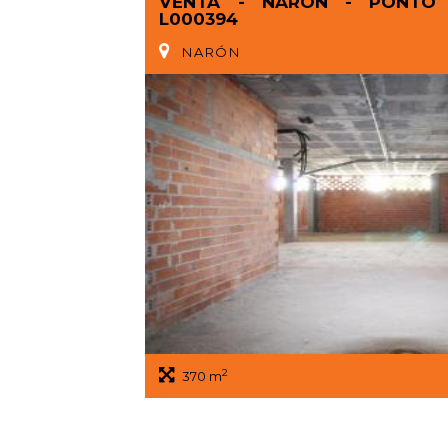
VENTA - NARÓN - PONTO 
L000394
NARÓN
2
370 m