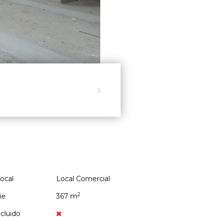

local
Local Comercial
2
ie
367 m
ncluido