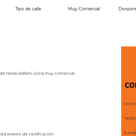
Tipo de calle
Muy Comercial
Division
o de Neda diáfano.Zona muy comercial.
CO
Nomb
Teléf
E-mai
stá exento de certificación.