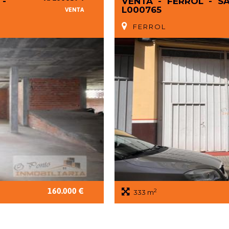
-
VENTA - FERROL - S
L000765
VENTA
FERROL
160.000 €
2
333 m