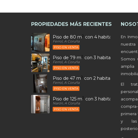
PROPIEDADES MÁS RECIENTES
NOSO
2
Piso de 80 m
con 4 habitaciones y 2 b
En Inmo
Ferrol, A Coruña
nuestr
PISO EN VENTA
encuen
2
Piso de 79 m
con 3 habitaciones y 1 ba
Somos 
Ferrol, A Coruña
amplia
PISO EN VENTA
inmobilia
2
Piso de 47 m
con 2 habitaciones y 1 ba
Ferrol, A Coruña
El tra
PISO EN VENTA
person
2
Piso de 125 m
con 3 habitaciones y 1 b
acompa
Narón, A Coruña
compra
PISO EN VENTA
primera 
y las 
posterio