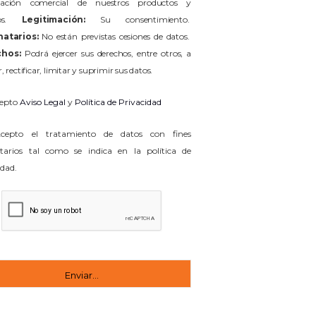
mación comercial de nuestros productos y
cios.
Legitimación:
Su consentimiento.
natarios:
No están previstas cesiones de datos.
hos:
Podrá ejercer sus derechos, entre otros, a
, rectificar, limitar y suprimir sus datos.
epto
Aviso Legal
y
Política de Privacidad
epto el tratamiento de datos con fines
itarios tal como se indica en la política de
idad.