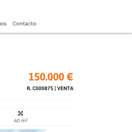
ios
Contacto
150.000 €
R. C000875
|
VENTA
2
40 m