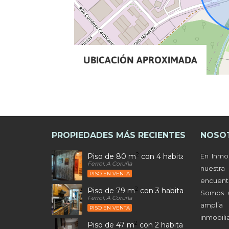
UBICACIÓN APROXIMADA
PROPIEDADES MÁS RECIENTES
NOSO
2
Piso de 80 m
con 4 habitaciones y 2 b
En Inmo
Ferrol, A Coruña
nuestr
PISO EN VENTA
encuen
2
Piso de 79 m
con 3 habitaciones y 1 ba
Somos 
Ferrol, A Coruña
amplia
PISO EN VENTA
inmobilia
2
Piso de 47 m
con 2 habitaciones y 1 ba