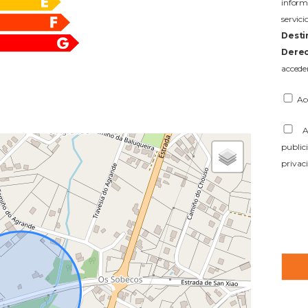
infor
servi
Desti
Derec
acceder
Ac
Ac
public
privac