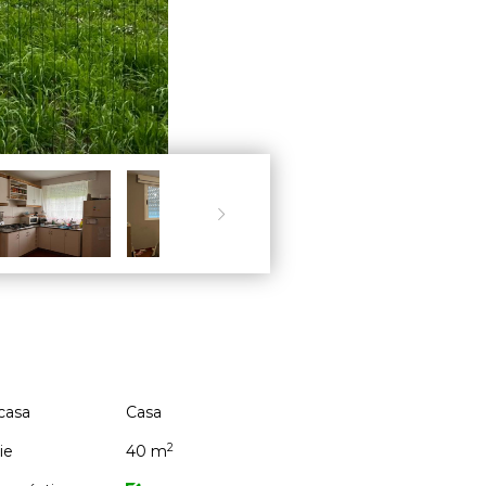

casa
Casa
2
ie
40 m