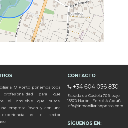
LEAFLET
| ©
OPENSTREETMAP
CONTRIBUTORS
TROS
CONTACTO
+34 604 056 830
años en Caranza.
biliaria O Ponto ponemos toda
a profesionalidad para que
Estrada de Castela 706, bajo
15570 Narón - Ferrol, A Coruña
tre el inmueble que busca.
info@inmobiliariaoponto.com
ños en Ultramar.
una empresa joven y con una
 experiencia en el sector
rio.
SÍGUENOS EN:
ños en Santa Marina.