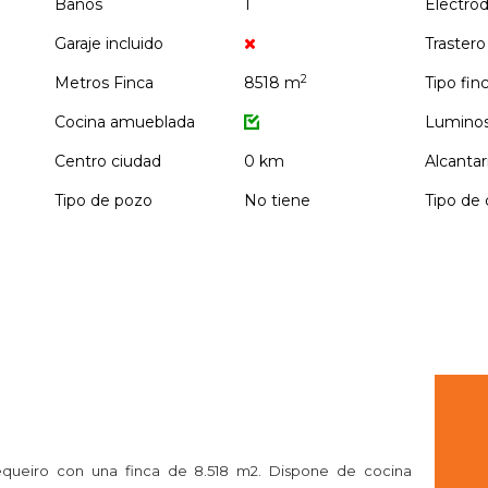
Baños
1
Electro
Garaje incluido
Trastero
2
Metros Finca
8518 m
Tipo fin
Cocina amueblada
Lumino
Centro ciudad
0 km
Alcantar
Tipo de pozo
No tiene
Tipo de 
ueiro con una finca de 8.518 m2. Dispone de cocina