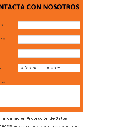
NTACTA CON NOSOTROS
re
ono
l
o
lta
Información Protección de Datos
idades:
Responder a sus solicitudes y remitirle