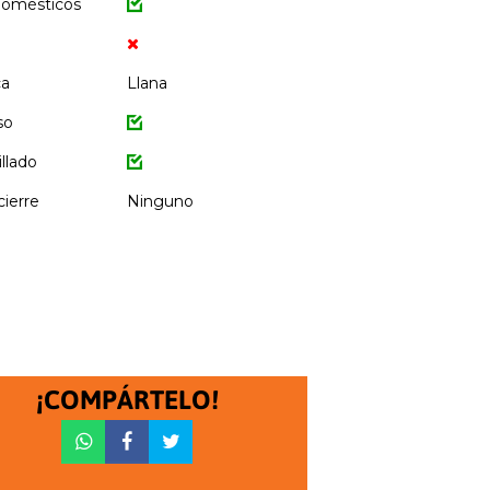
domésticos
ca
Llana
so
illado
cierre
Ninguno
¡COMPÁRTELO!