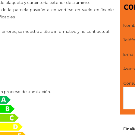
e plaqueta y carpintería exterior de aluminio.
CO
e la parcela pasarán a convertirse en suelo edificable
icables.
Nomb
rrores, se muestra a título informativo y no contractual.
Teléf
E-mai
Asunt
Consu
en proceso de tramitación.
Final