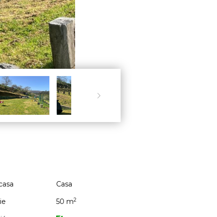

casa
Casa
2
ie
50 m