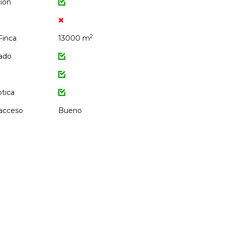
ción
2
Finca
13000 m
ado
ptica
 acceso
Bueno