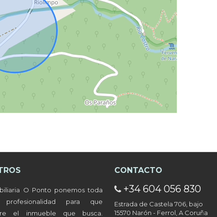
LEAFLET
| ©
OPENSTREETMAP
CONTRIBUTORS
TROS
CONTACTO
+34 604 056 830
años en Caranza.
biliaria O Ponto ponemos toda
a profesionalidad para que
Estrada de Castela 706, bajo
15570 Narón - Ferrol, A Coruña
tre el inmueble que busca.