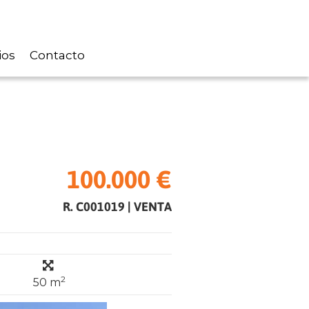
ios
Contacto
100.000 €
R. C001019
|
VENTA
2
50 m