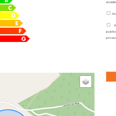
acceder
Ac
Ac
public
privac