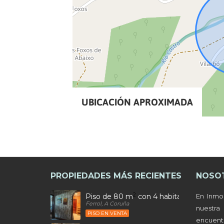
UBICACIÓN APROXIMADA
PROPIEDADES MÁS RECIENTES
NOSO
2
Piso de 80 m
con 4 habitaciones y 2 b
En Inmo
Ferrol, A Coruña
nuestr
PISO EN VENTA
encuen