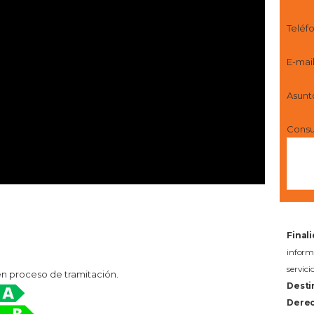
Teléf
E-mai
Asunt
Consu
Final
infor
servi
en proceso de tramitación.
Desti
Derec