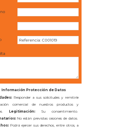
ono
l
o
lta
Información Protección de Datos
idades:
Responder a sus solicitudes y remitirle
mación comercial de nuestros productos y
cios.
Legitimación:
Su consentimiento.
natarios:
No están previstas cesiones de datos.
hos:
Podrá ejercer sus derechos, entre otros, a