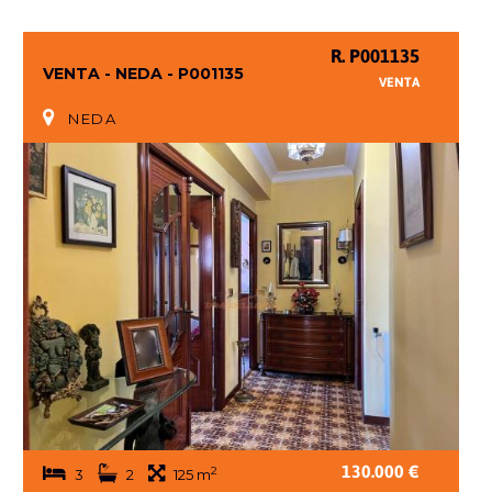
R. P001135
VENTA - NEDA - P001135
VENTA
NEDA
130.000 €
2
3
2
125 m