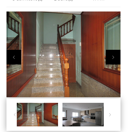



