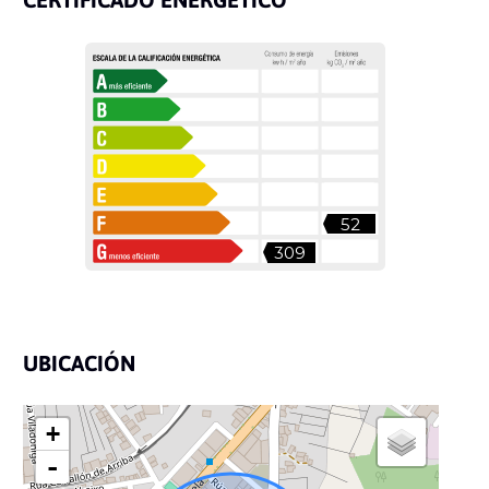
52
309
UBICACIÓN
+
-