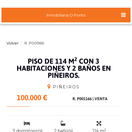
Inmobiliaria O Ponto
Volver
R. P001166
2
PISO DE 114 M
CON 3
HABITACIONES Y 2 BAÑOS EN
PIÑEIROS.
PIÑEIROS
100.000 €
R. P001166
|
VENTA
2
3 dormitorio(s)
2 baño(s)
114 m