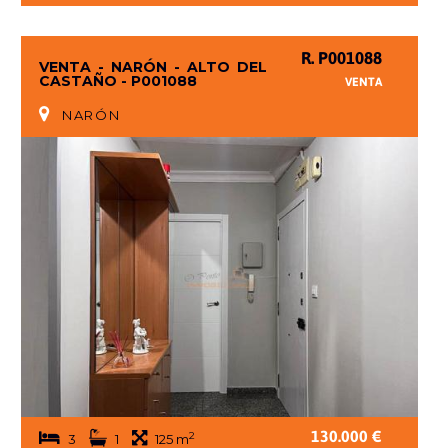
R. P001088
VENTA - NARÓN - ALTO DEL
CASTAÑO - P001088
VENTA
NARÓN
130.000 €
2
3
1
125 m