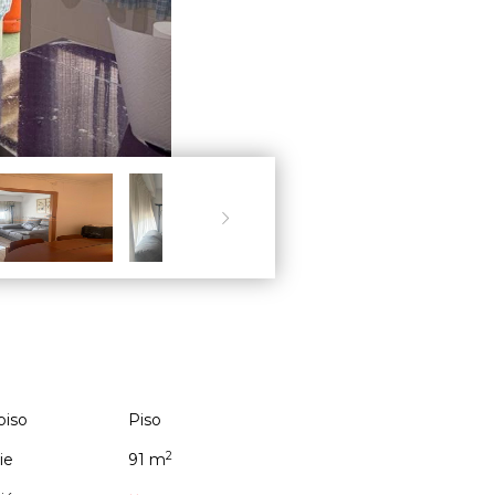

piso
Piso
2
ie
91 m