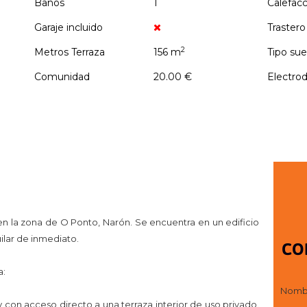
Baños
1
Calefac
Garaje incluido
Trastero
2
Metros Terraza
156 m
Tipo sue
Comunidad
20.00 €
Electro
 la zona de O Ponto, Narón. Se encuentra en un edificio
quilar de inmediato.
CO
a:
Nomb
con acceso directo a una terraza interior de uso privado.