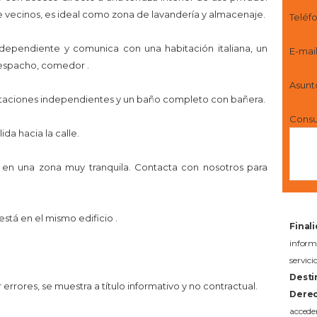
 vecinos, es ideal como zona de lavandería y almacenaje.
Teléf
ndependiente y comunica con una habitación italiana, un
E-mai
espacho, comedor .
Asunt
bitaciones independientes y un baño completo con bañera.
Consu
da hacia la calle.
 en una zona muy tranquila. Contacta con nosotros para
stá en el mismo edificio .
Final
infor
servi
Desti
rrores, se muestra a título informativo y no contractual.
Derec
acceder