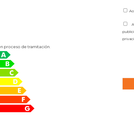
Ac
Ac
public
privac
en proceso de tramitación.