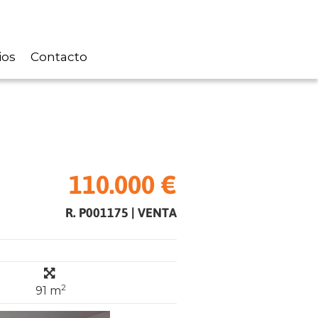
ios
Contacto
110.000 €
R. P001175
|
VENTA
2
91 m