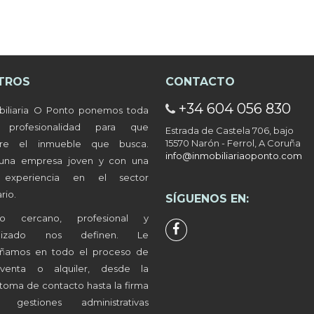
LEAFLET
| ©
OPENSTREETMAP
CONTRIBUTORS
TROS
CONTACTO
+34 604 056 830
años en Caranza.
biliaria O Ponto ponemos toda
a profesionalidad para que
Estrada de Castela 706, bajo
15570 Narón - Ferrol, A Coruña
tre el inmueble que busca.
info@inmobiliariaoponto.com
ños en Ultramar.
una empresa joven y con una
 experiencia en el sector
rio.
SÍGUENOS EN:
ños en Santa Marina.
to cercano, profesional y
alizado nos definen. Le
años en Alto del Castaño.
ñamos en todo el proceso de
-venta o alquiler, desde la
toma de contacto hasta la firma
gestiones administrativas