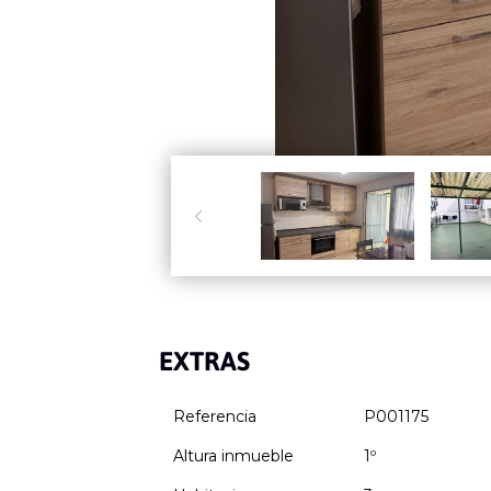

EXTRAS
Referencia
P001175
Altura inmueble
1º