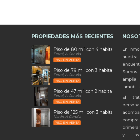
PROPIEDADES MÁS RECIENTES
NOSO
2
Piso de 80 m
con 4 habitaciones y 2 b
En Inmo
Ferrol, A Coruña
nuestr
PISO EN VENTA
encuen
2
Piso de 79 m
con 3 habitaciones y 1 ba
Somos 
Ferrol, A Coruña
amplia
PISO EN VENTA
inmobilia
2
Piso de 47 m
con 2 habitaciones y 1 ba
Ferrol, A Coruña
El tra
PISO EN VENTA
person
2
Piso de 125 m
con 3 habitaciones y 1 b
acompa
Narón, A Coruña
compra
PISO EN VENTA
primera 
y las 