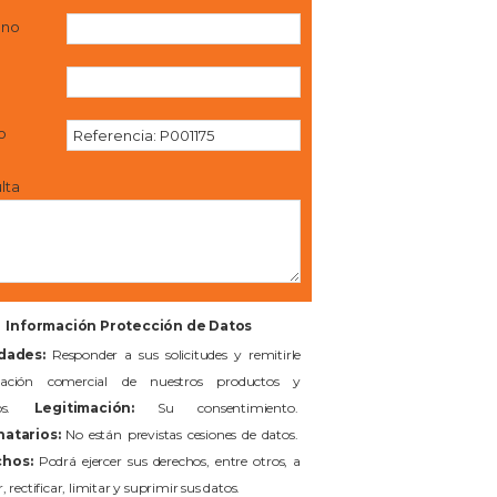
ono
l
o
lta
Información Protección de Datos
idades:
Responder a sus solicitudes y remitirle
mación comercial de nuestros productos y
cios.
Legitimación:
Su consentimiento.
natarios:
No están previstas cesiones de datos.
hos:
Podrá ejercer sus derechos, entre otros, a
, rectificar, limitar y suprimir sus datos.