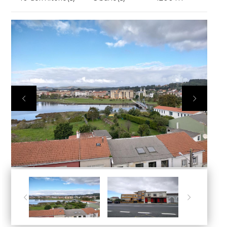



