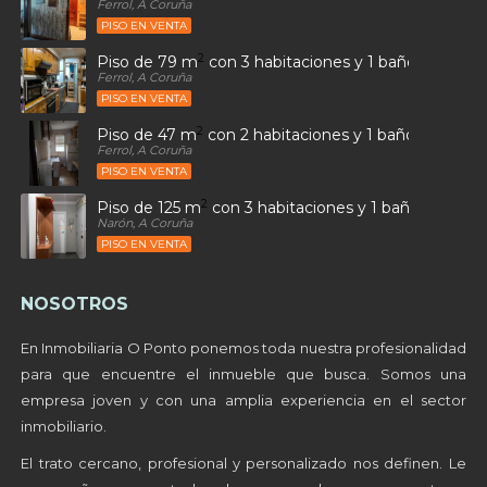
Ferrol, A Coruña
PISO EN VENTA
2
Piso de 79 m
con 3 habitaciones y 1 baños en Ultr
Ferrol, A Coruña
PISO EN VENTA
2
Piso de 47 m
con 2 habitaciones y 1 baños en Sant
Ferrol, A Coruña
PISO EN VENTA
2
Piso de 125 m
con 3 habitaciones y 1 baños en Alto
Narón, A Coruña
PISO EN VENTA
NOSOTROS
En Inmobiliaria O Ponto ponemos toda nuestra profesionalidad
para que encuentre el inmueble que busca. Somos una
empresa joven y con una amplia experiencia en el sector
inmobiliario.
El trato cercano, profesional y personalizado nos definen. Le