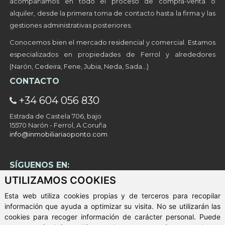
acompañamos en todo el proceso de compra-venta o
alquiler, desde la primera toma de contacto hasta la firma y las
gestiones administrativas posteriores.
Conocemos bien el mercado residencial y comercial. Estamos
especializados en propiedades de Ferrol y alrededores
(Narón, Cedeira, Fene, Jubia, Neda, Sada…)
CONTACTO
+34 604 056 830
Estrada de Castela 706, bajo
15570 Narón - Ferrol, A Coruña
info@inmobiliariaoponto.com
SÍGUENOS EN:
UTILIZAMOS COOKIES
Esta web utiliza cookies propias y de terceros para recopilar
información que ayuda a optimizar su visita. No se utilizarán las
cookies para recoger información de carácter personal. Puede