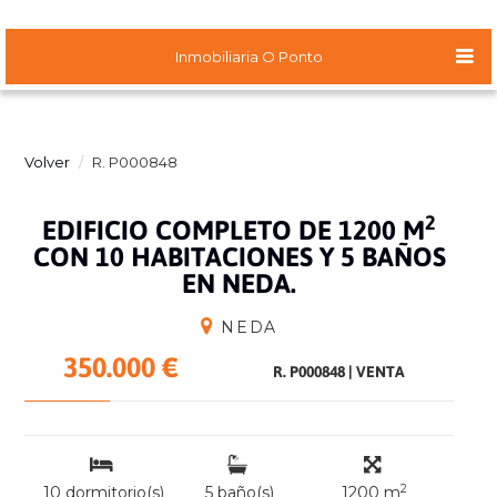
Inmobiliaria O Ponto
Volver
R. P000848
2
EDIFICIO COMPLETO DE 1200 M
CON 10 HABITACIONES Y 5 BAÑOS
EN NEDA.
NEDA
350.000 €
R. P000848
|
VENTA
2
10 dormitorio(s)
5 baño(s)
1200 m