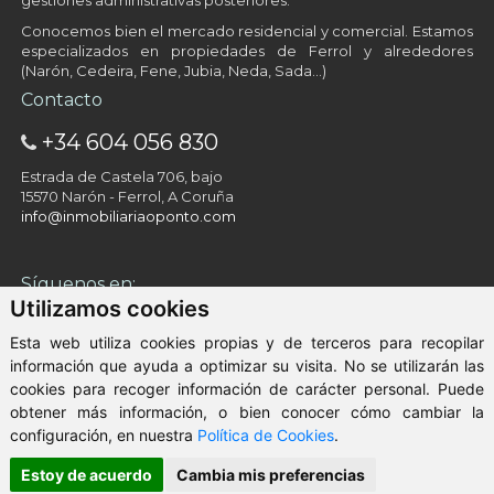
gestiones administrativas posteriores.
Conocemos bien el mercado residencial y comercial. Estamos
especializados en propiedades de Ferrol y alrededores
(Narón, Cedeira, Fene, Jubia, Neda, Sada…)
Contacto
+34 604 056 830
Estrada de Castela 706, bajo
15570 Narón - Ferrol, A Coruña
info@inmobiliariaoponto.com
Síguenos en:
Utilizamos cookies
Esta web utiliza cookies propias y de terceros para recopilar
información que ayuda a optimizar su visita. No se utilizarán las
cookies para recoger información de carácter personal. Puede
obtener más información, o bien conocer cómo cambiar la
configuración, en nuestra
Política de Cookies
.
© 2026 - Inmobiliaria O Ponto
Aviso Legal
-
Política de Privacidad
-
ClickViviendas
Estoy de acuerdo
Cambia mis preferencias