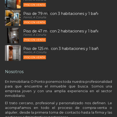
PISO EN VENTA
2
Piso de 79 m
con 3 habitaciones y 1 baños en Ultr
Ferrol, A Coruña
PISO EN VENTA
2
Piso de 47 m
con 2 habitaciones y 1 baños en Sant
Ferrol, A Coruña
PISO EN VENTA
2
Piso de 125 m
con 3 habitaciones y 1 baños en Alto
Narón, A Coruña
PISO EN VENTA
Nosotros
En Inmobiliaria O Ponto ponemos toda nuestra profesionalidad
para que encuentre el inmueble que busca. Somos una
empresa joven y con una amplia experiencia en el sector
inmobiliario.
El trato cercano, profesional y personalizado nos definen. Le
acompañamos en todo el proceso de compra-venta o
alquiler, desde la primera toma de contacto hasta la firma y las