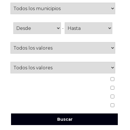
Superficie
-
Dormitorios desde
Baños desde
Calefacción
:
Finca
:
Garaje
:
Amueblado
:
Buscar