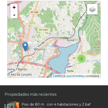
+
-
2
Leaflet
| ©
OpenStreetMap
contributors
Propiedades más recientes
2
Piso de 80 m
con 4 habitaciones y 2 baños en Car
Ferrol, A Coruña