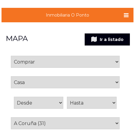
Inmobiliaria O Ponto
MAPA
Ir a listado
Operación
Tipo inmueble
Precio de venta
Provincia
Municipio